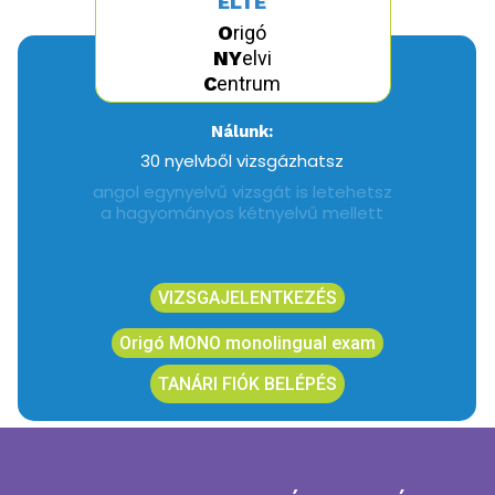
ELTE
O
rigó
NY
elvi
C
entrum
Nálunk:
30 nyelvből vizsgázhatsz
angol egynyelvű vizsgát is letehetsz
a hagyományos kétnyelvű mellett
angol és német nyelvből minden
hónapban rendezünk vizsgát
VIZSGAJELENTKEZÉS
Origó MONO monolingual exam
TANÁRI FIÓK BELÉPÉS