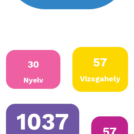
60
30
Vizsgahely
Nyelv
1124
57