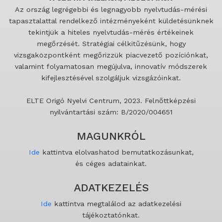
Az ország legrégebbi és legnagyobb nyelvtudás-mérési
tapasztalattal rendelkező intézményeként küldetésünknek
tekintjük a hiteles nyelvtudás-mérés értékeinek
megőrzését. Stratégiai célkitűzésünk, hogy
vizsgaközpontként megőrizzük piacvezető pozíciónkat,
valamint folyamatosan megújulva, innovatív módszerek
kifejlesztésével szolgáljuk vizsgázóinkat.
ELTE Origó Nyelvi Centrum, 2023. Felnőttképzési
nyilvántartási szám: B/2020/004651
MAGUNKRÓL
Ide
kattintva elolvashatod bemutatkozásunkat,
és céges adatainkat.
ADATKEZELÉS
Ide
kattintva megtalálod az adatkezelési
tájékoztatónkat.