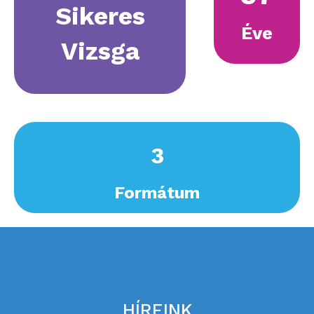
Sikeres
Éve
Vizsga
4
Formátum
HÍREINK