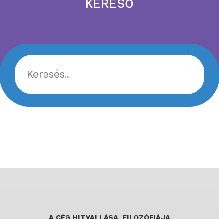
KERESŐ
A CÉG HITVALLÁSA, FILOZÓFIÁJA