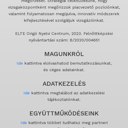
megőrzését. Stratégiai célkitűzésünk, hogy
vizsgaközpontként megőrizzük piacvezető pozíciónkat,
valamint folyamatosan megújulva, innovatív módszerek
kifejlesztésével szolgáljuk vizsgázóinkat.
ELTE Origó Nyelvi Centrum, 2023. Felnőttképzési
nyilvántartási szám: B/2020/004651
MAGUNKRÓL
Ide
kattintva elolvashatod bemutatkozásunkat,
és céges adatainkat.
ADATKEZELÉS
Ide
kattintva megtalálod az adatkezelési
tájékoztatónkat.
EGYÜTTMŰKÖDÉSEINK
Ide
kattintva többet tudhatsz meg partneri