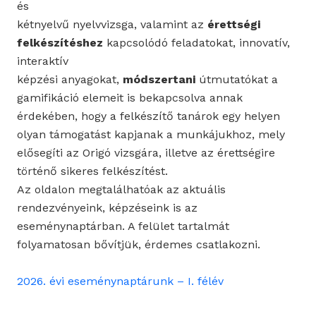
és
kétnyelvű nyelvvizsga, valamint az
érettségi
felkészítéshez
kapcsolódó feladatokat, innovatív,
interaktív
képzési anyagokat,
módszertani
útmutatókat a
gamifikáció elemeit is bekapcsolva annak
érdekében, hogy a felkészítő tanárok egy helyen
olyan támogatást kapjanak a munkájukhoz, mely
elősegíti az Origó vizsgára, illetve az érettségire
történő sikeres felkészítést.
Az oldalon megtalálhatóak az aktuális
rendezvényeink, képzéseink is az
eseménynaptárban. A felület tartalmát
folyamatosan bővítjük, érdemes csatlakozni.
2026. évi eseménynaptárunk – I. félév