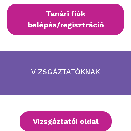
Tanári fiók
belépés/regisztráció
VIZSGÁZTATÓKNAK
Vizsgáztatói oldal