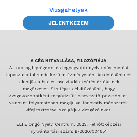
Vizsgahelyek
JELENTKEZEM
A CÉG HITVALLÁSA, FILOZÓFIÁJA
Az ország legrégebbi és legnagyobb nyelvtudás-mérési
tapasztalattal rendelkező intézményeként küldetésünknek
tekintjük a hiteles nyelvtudás-mérés értékeinek
megőrzését. Stratégiai célkitűzésünk, hogy
vizsgaközpontként megőrizzük piacvezető pozíciónkat,
valamint folyamatosan megújulva, innovatív módszerek
kifejlesztésével szolgáljuk vizsgázóinkat.
ELTE Origó Nyelvi Centrum, 2023. Felnőttképzési
nyilvántartási szám: B/2020/004651