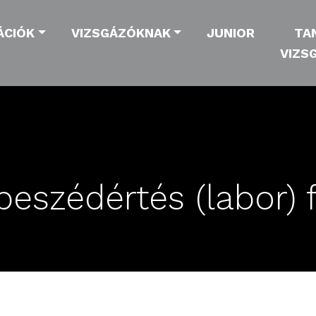
ÁCIÓK
VIZSGÁZÓKNAK
JUNIOR
TA
VIZS
beszédértés (labor) 