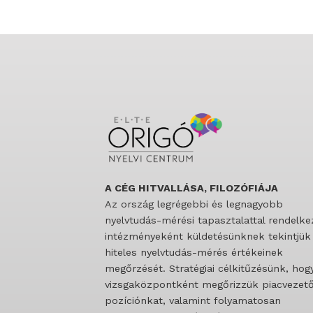
A CÉG HITVALLÁSA, FILOZÓFIÁJA
Az ország legrégebbi és legnagyobb
nyelvtudás-mérési tapasztalattal rendelke
intézményeként küldetésünknek tekintjük
hiteles nyelvtudás-mérés értékeinek
megőrzését. Stratégiai célkitűzésünk, hog
vizsgaközpontként megőrizzük piacvezet
pozíciónkat, valamint folyamatosan