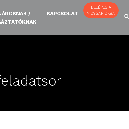
BELÉPÉS A
NÁROKNAK /
KAPCSOLAT
VIZSGAFIÓKBA
GÁZTATÓKNAK
feladatsor