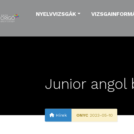
NYELVVIZSGÁK
VIZSGAINFORM
Junior angol 
Hírek
ONYC
2023-05-10