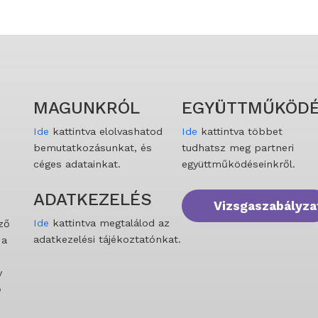
MAGUNKRÓL
EGYÜTTMŰKÖDÉ
Ide
kattintva elolvashatod
Ide
kattintva többet
bemutatkozásunkat, és
tudhatsz meg partneri
céges adatainkat.
együttműködéseinkről.
ADATKEZELÉS
Vizsgaszabályza
Ide
kattintva megtalálod az
ző
adatkezelési tájékoztatónkat.
 a
y
ő