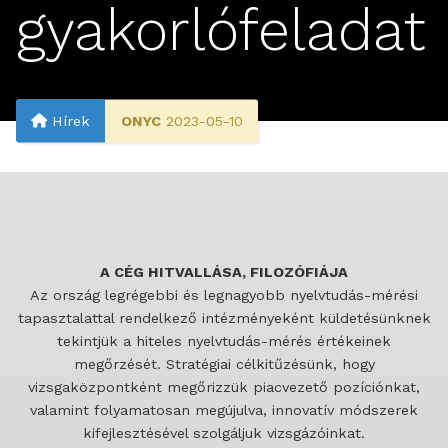
gyakorlófeladat
Hírek
ONYC
2023-05-10
A CÉG HITVALLÁSA, FILOZÓFIÁJA
Az ország legrégebbi és legnagyobb nyelvtudás-mérési
tapasztalattal rendelkező intézményeként küldetésünknek
tekintjük a hiteles nyelvtudás-mérés értékeinek
megőrzését. Stratégiai célkitűzésünk, hogy
vizsgaközpontként megőrizzük piacvezető pozíciónkat,
valamint folyamatosan megújulva, innovatív módszerek
kifejlesztésével szolgáljuk vizsgázóinkat.