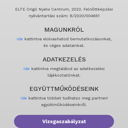
ELTE Origó Nyelvi Centrum, 2023. Felnőttképzési
nyilvántartási szám: B/2020/004651
MAGUNKRÓL
Ide
kattintva elolvashatod bemutatkozásunkat,
és céges adatainkat.
ADATKEZELÉS
Ide
kattintva megtalálod az adatkezelési
tájékoztatónkat.
EGYÜTTMŰKÖDÉSEINK
Ide
kattintva többet tudhatsz meg partneri
együttműködéseinkről.
Vizsgaszabályzat