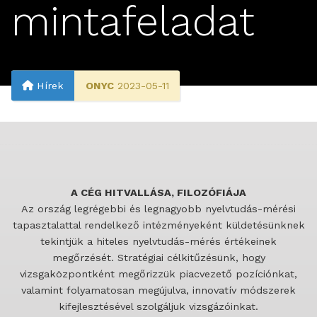
mintafeladat
Hírek
ONYC
2023-05-11
A CÉG HITVALLÁSA, FILOZÓFIÁJA
Az ország legrégebbi és legnagyobb nyelvtudás-mérési
tapasztalattal rendelkező intézményeként küldetésünknek
tekintjük a hiteles nyelvtudás-mérés értékeinek
megőrzését. Stratégiai célkitűzésünk, hogy
vizsgaközpontként megőrizzük piacvezető pozíciónkat,
valamint folyamatosan megújulva, innovatív módszerek
kifejlesztésével szolgáljuk vizsgázóinkat.