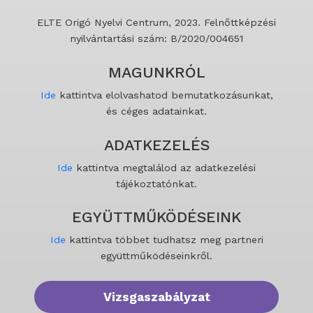
ELTE Origó Nyelvi Centrum, 2023. Felnőttképzési
nyilvántartási szám: B/2020/004651
MAGUNKRÓL
Ide
kattintva elolvashatod bemutatkozásunkat,
és céges adatainkat.
ADATKEZELÉS
Ide
kattintva megtalálod az adatkezelési
tájékoztatónkat.
EGYÜTTMŰKÖDÉSEINK
Ide
kattintva többet tudhatsz meg partneri
együttműködéseinkről.
Vizsgaszabályzat