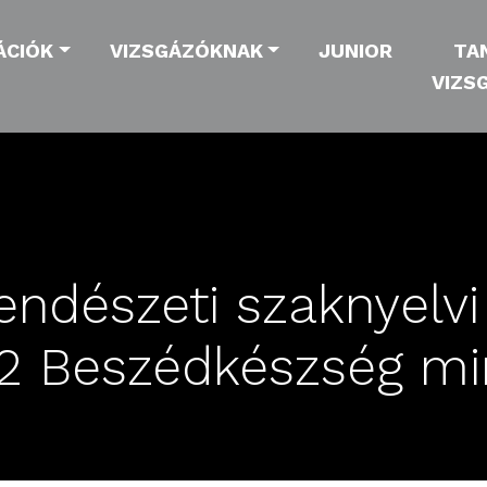
ÁCIÓK
VIZSGÁZÓKNAK
JUNIOR
TA
VIZS
endészeti szaknyelv
B2 Beszédkészség mi