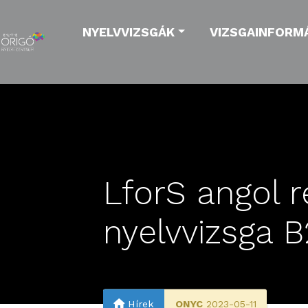
NYELVVIZSGÁK
VIZSGAINFORM
LforS angol r
nyelvvizsga 
Hírek
ONYC
2023-05-11