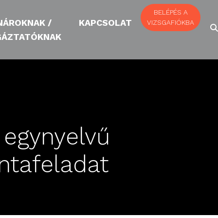
BELÉPÉS A
NÁROKNAK /
KAPCSOLAT
VIZSGAFIÓKBA
GÁZTATÓKNAK
i egynyelvű
ntafeladat