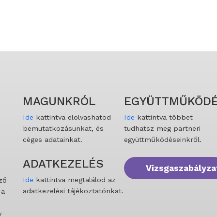
MAGUNKRÓL
EGYÜTTMŰKÖDÉ
Ide
kattintva elolvashatod
Ide
kattintva többet
bemutatkozásunkat, és
tudhatsz meg partneri
céges adatainkat.
együttműködéseinkről.
ADATKEZELÉS
Vizsgaszabályza
Ide
kattintva megtalálod az
ző
adatkezelési tájékoztatónkat.
 a
y