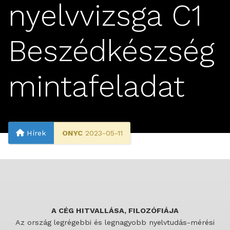
nyelvvizsga C1
Beszédkészség
mintafeladat
Hírek
ONYC
2023-05-11
A CÉG HITVALLÁSA, FILOZÓFIÁJA
Az ország legrégebbi és legnagyobb nyelvtudás-mérési