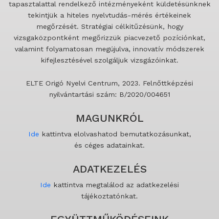
tapasztalattal rendelkező intézményeként küldetésünknek
tekintjük a hiteles nyelvtudás-mérés értékeinek
megőrzését. Stratégiai célkitűzésünk, hogy
vizsgaközpontként megőrizzük piacvezető pozíciónkat,
valamint folyamatosan megújulva, innovatív módszerek
kifejlesztésével szolgáljuk vizsgázóinkat.
ELTE Origó Nyelvi Centrum, 2023. Felnőttképzési
nyilvántartási szám: B/2020/004651
MAGUNKRÓL
Ide
kattintva elolvashatod bemutatkozásunkat,
és céges adatainkat.
ADATKEZELÉS
Ide
kattintva megtalálod az adatkezelési
tájékoztatónkat.