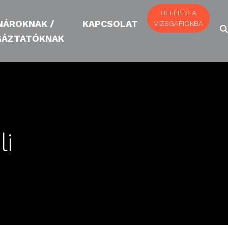
BELÉPÉS A
NÁROKNAK /
KAPCSOLAT
VIZSGAFIÓKBA
GÁZTATÓKNAK
li