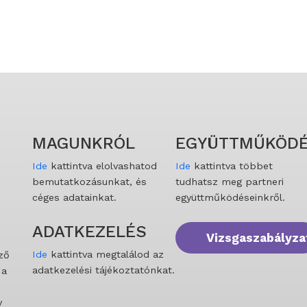
MAGUNKRÓL
EGYÜTTMŰKÖDÉ
Ide
kattintva elolvashatod
Ide
kattintva többet
bemutatkozásunkat, és
tudhatsz meg partneri
céges adatainkat.
együttműködéseinkről.
ADATKEZELÉS
Vizsgaszabályza
Ide
kattintva megtalálod az
ző
adatkezelési tájékoztatónkat.
 a
y