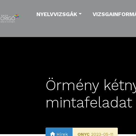
NYELVVIZSGÁK
VIZSGAINFORM
Örmény kétnye
mintafeladat
Hírek
ONYC
2023-05-11