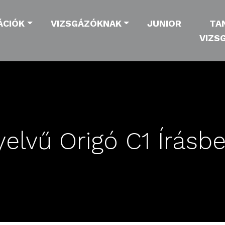
ÁCIÓK
VIZSGÁZÓKNAK
JUNIOR
TA
VIZS
lvű Origó C1 Írásbe