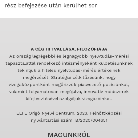
rész befejezése után kerülhet sor.
A CÉG HITVALLÁSA, FILOZÓFIÁJA
Az ország legrégebbi és legnagyobb nyelvtudás-mérési
tapasztalattal rendelkező intézményeként küldetésünknek
tekintjük a hiteles nyelvtudás-mérés értékeinek
megőrzését. Stratégiai célkitűzésünk, hogy
vizsgaközpontként megőrizzük piacvezető pozíciónkat,
valamint folyamatosan megújulva, innovatív módszerek
kifejlesztésével szolgáljuk vizsgázóinkat.
ELTE Origó Nyelvi Centrum, 2023. Felnőttképzési
nyilvántartási szám: B/2020/004651
MAGUNKRÓL