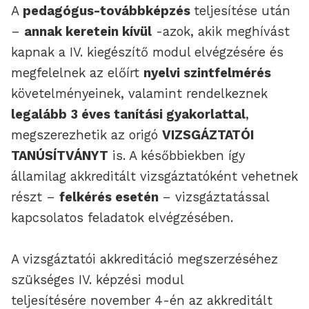
A
pedagógus-továbbképzés
teljesítése után
–
annak keretein kívül
-azok, akik meghívást
kapnak a IV. kiegészítő modul elvégzésére és
megfelelnek az előírt
nyelvi szintfelmérés
követelményeinek, valamint rendelkeznek
legalább 3 éves tanítási gyakorlattal
,
megszerezhetik az origó
VIZSGÁZTATÓI
TANÚSÍTVÁNYT
is. A későbbiekben így
államilag akkreditált vizsgáztatóként vehetnek
részt –
felkérés esetén
– vizsgáztatással
kapcsolatos feladatok elvégzésében.
A vizsgáztatói akkreditáció megszerzéséhez
szükséges IV. képzési modul
teljesítésére november 4-én az akkreditált