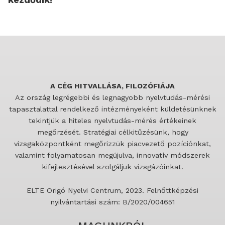
A CÉG HITVALLÁSA, FILOZÓFIÁJA
Az ország legrégebbi és legnagyobb nyelvtudás-mérési
tapasztalattal rendelkező intézményeként küldetésünknek
tekintjük a hiteles nyelvtudás-mérés értékeinek
megőrzését. Stratégiai célkitűzésünk, hogy
vizsgaközpontként megőrizzük piacvezető pozíciónkat,
valamint folyamatosan megújulva, innovatív módszerek
kifejlesztésével szolgáljuk vizsgázóinkat.
ELTE Origó Nyelvi Centrum, 2023. Felnőttképzési
nyilvántartási szám: B/2020/004651