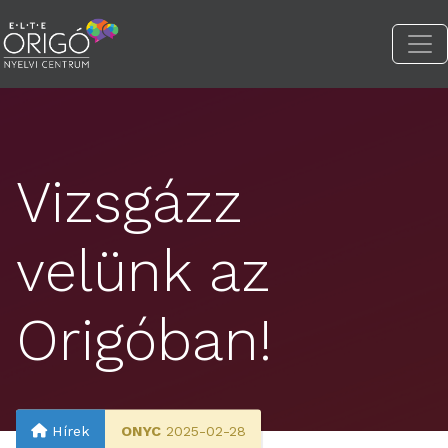
Vizsgázz
velünk az
Origóban!
Hírek
ONYC
2025-02-28