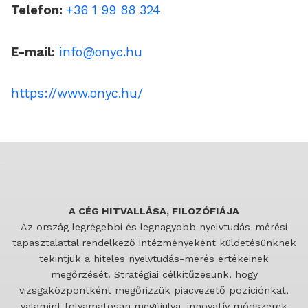
Telefon:
+36 1 99 88 324
E-mail:
info@onyc.hu
https://www.onyc.hu/
A CÉG HITVALLÁSA, FILOZÓFIÁJA
Az ország legrégebbi és legnagyobb nyelvtudás-mérési
tapasztalattal rendelkező intézményeként küldetésünknek
tekintjük a hiteles nyelvtudás-mérés értékeinek
megőrzését. Stratégiai célkitűzésünk, hogy
vizsgaközpontként megőrizzük piacvezető pozíciónkat,
valamint folyamatosan megújulva, innovatív módszerek